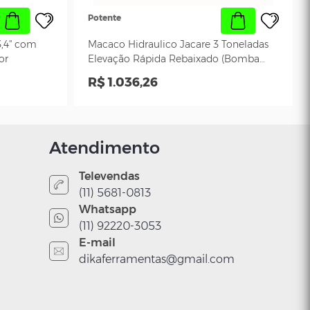
Potente
,4'' com
Macaco Hidraulico Jacare 3 Toneladas
or
Elevação Rápida Rebaixado (Bomba
Dupla) – JAC03BXM
R$ 1.036,26
Atendimento
Televendas
(11) 5681-0813
Whatsapp
(11) 92220-3053
E-mail
dikaferramentas@gmail.com