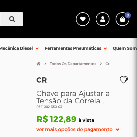
0
Mecânica Diesel
Ferramentas Pneumáticas
Quem Som
Todos Os Departamentos
Cr
CR
Chave para Ajustar a
Tensão da Correia
Dentada do Monza
REF: 002-350-03
R$ 122,89
à vista
ver mais opções de pagamento