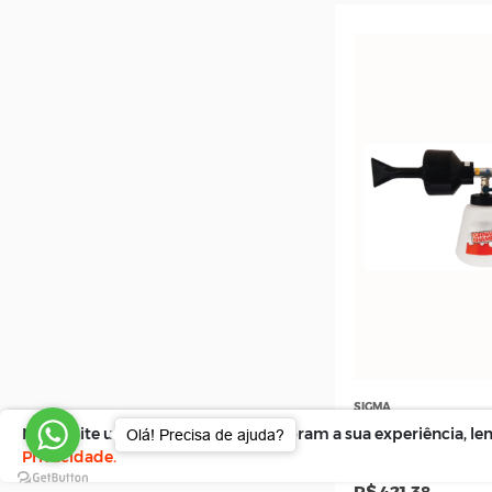
Steula
Pistola de
Gravidade Bico Interno 0.8
Steula B
R$ 232
Nosso site utiliza cookies que melhoram a sua experiência, 
Olá! Precisa de ajuda?
Privacidade.