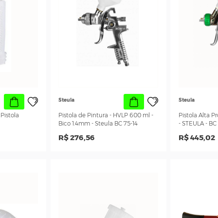
Steula
ra Caneco De Pistola
Pistola de Pintura - HVLP 600 ml -
Gravidade H V L P
Bico 1.4mm - Steula BC 75-14
58
R$ 276,56