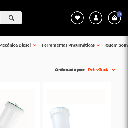
0
Mecânica Diesel
Ferramentas Pneumáticas
Quem Som
Ordenado por:
Relevância
Relevância
Mais Vendidos
Menor Preço
Maior Preço
Ordem Alfabética