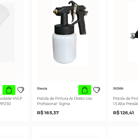
Steula
e Pintura
Pistola Alta Eficiência com Can
0 ML Gravidade
Plastico - H.V.L.P Bico 1.7 - STEULA -
BC 75-17
4
R$ 338,23