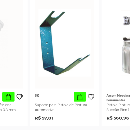
Steula
a Gravidade HVLP
Pistola de Pintura Ar Direto Uso
mm- Wimpel MP250
Profissional- Sigma
,76
R$ 165,37