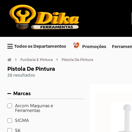
Todos os Departamentos
Promoções
Ferramen
Funilaria E Pintura
Pistola De Pintura
Pistola De Pintura
28 resultados
Marcas
Arcom Maquinas e
Ferramentas
SIGMA
SK