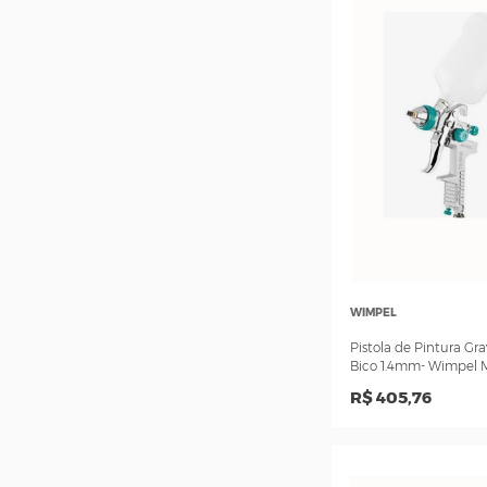
SK
Caneca Para Pistola d
60
R$ 81,4