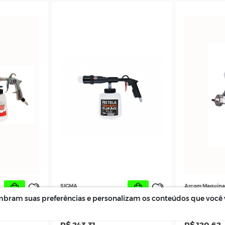
SK
 Pintura Profissional
Suporte para Pistola de Pintura
 mm-
Automotiva
C 77-08
,22
R$ 57,01
lembram suas preferências e personalizam os conteúdos que você 