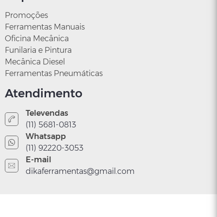
Promoções
Ferramentas Manuais
Oficina Mecânica
CR
Funilaria e Pintura
Mecânica Diesel
Chave tipo biela M8
Ferramentas Pneumáticas
/ CR Ferramentas
Atendimento
G8
R$ 46,67
Televendas
(11) 5681-0813
Whatsapp
(11) 92220-3053
E-mail
dikaferramentas@gmail.com