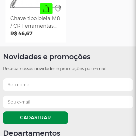
Novidades e promoções
CR
CR
Receba nossas novidades e promoções por e-mail.
Chave para Aperto
Chave tipo Soqu
da Porca de
Longa de 135 
Engrenagem 6 mm
R$ 166,06
Multidentada de
R$ 92,72
- CR Ferramentas -
mm para Cabeç
CR-262
-CR-27- CR
Ferramentas
CADASTRAR
Departamentos