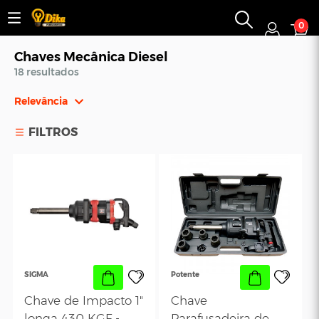
0
Chaves Mecânica Diesel
18 resultados
Relevância
Relevância
FILTROS
Mais Vendidos
Menor Preço
Maior Preço
Ordem Alfabética