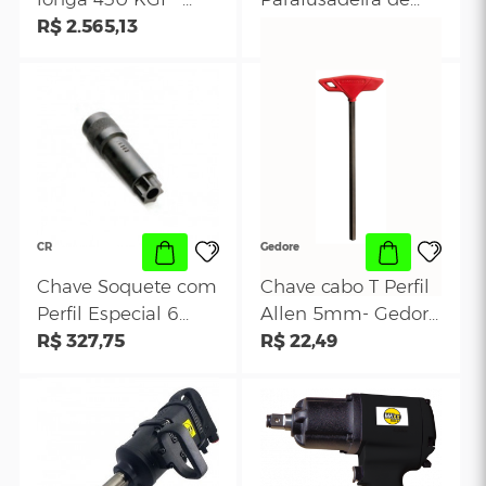
SIGMA
Potente
Chave de Impacto 1"
Chave
longa 430 KGF -
Parafusadeira d
Sigma SGT 0564
R$ 2.565,13
Impacto eixo Longo
R$ 1.601,51
1`Polegada 243
Potente PN1002
CR
Gedore
Chave Soquete com
Chave cabo T Per
Perfil Especial 6
Allen 5mm- Ged