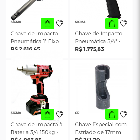
Lados para
R$ 327,75
Red
R$ 22,49
Parafuso-Válvula do
Veículo Mercedes-
CR 383
SIGMA
SIGMA
Chave de Impacto
Chave de Impac
Pneumática 1″ Eixo
Pneumática 3/4"
Longo 235 KGF -
R$ 2.616,45
Twin Hammer
R$ 1.775,83
Sigma SGT 0562
-132KGF- Sigma
MTX 0542