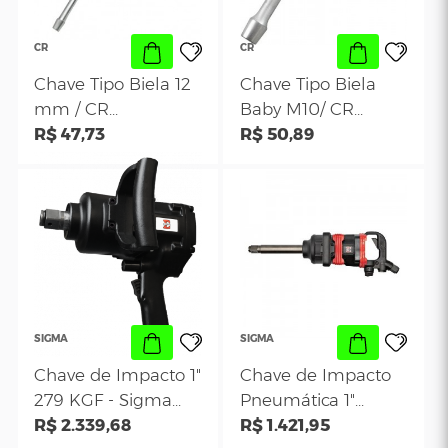
CR
SIGMA
Chave Estriada
Chave Impacto 1
36mm para Soltar a
Eixo Longo 367
Tampa do Filtro de
R$ 120,64
KGF- Sigma SGT
R$ 3.067,95
Óleo do Motor N13-
0563
BMW / Mini Cooper-
CR 375
CR
CR
Chave Tipo Biela 12
Chave Tipo Biela