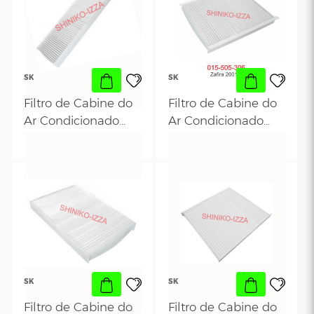
SK
SK
Filtro de Cabine do
Filtro de Cabine
Ar Condicionado
Ar Condicionado
Fiat Stilo 2002 em
R$ 29,00
Ford Focus 200
R$ 15,42
Diante- Bravo 2010
2013
em diante
SK
SK
Filtro de Cabine do
Filtro de Cabine