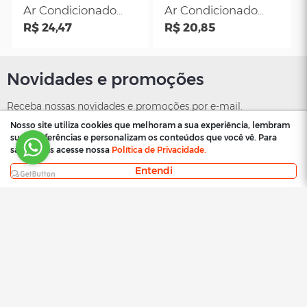
Ar Condicionado
Ar Condicionado
Ford New Fiesta
R$ 19,94
GM - S10 2012 em
R$ 24,47
2010 - New
Diante
Ecosport 2013 -Novo
Ka 2014
Nosso site utiliza cookies que melhoram a sua experiência, lembram
suas preferências e personalizam os conteúdos que você vê. Para
saber mais acesse nossa
Política de Privacidade.
Entendi
SK
SK
Filtro de Cabine do
Filtro de Cabine
Ar Condicionado
Ar Condicionado
GM Corsa-2002 em
R$ 24,47
GM Meriva 200
R$ 17,22
Diante- Montana
em Diante
2003 a 2010