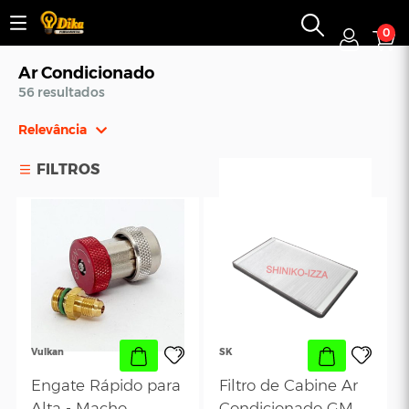
0
Ar Condicionado
56 resultados
Relevância
Relevância
FILTROS
Mais Vendidos
Menor Preço
Maior Preço
Ordem Alfabética