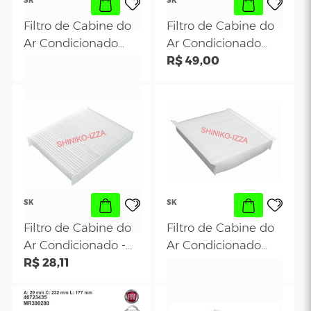
Filtro de Cabine Do
Filtro de Cabine
Etios 1.3 e 1.5 2012
Ar Condicionado
em Diante
R$ 24,47
Fiat Novo Uno 2
R$ 26,29
em diante- Palio
2012 em diante
SK
SK
Filtro de Cabine do
Filtro de Cabine
Ar Condicionado
Ar Condicionado
Honda Civic 2006
R$ 29,00
Mitsubishi Lancer
R$ 52,10