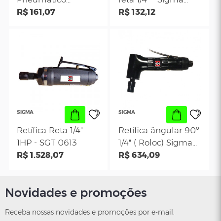
Potente
SIGMA
Kit Retifica
Retífica Pneuma
Pneumatico
reta 1/4" - Sigma
Potente Com 16
R$ 161,07
SGT-0615
R$ 132,12
Peças - PNW140210
SIGMA
SIGMA
Novidades e promoções
Retífica Reta 1/4"
Retífica ângular
1HP - SGT 0613
1/4" ( Roloc) Sig
Receba nossas novidades e promoções por e-mail.