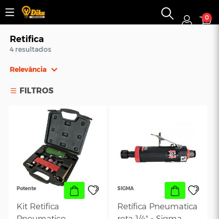
0
Retifica
4 resultados
Relevância
Relevância
FILTROS
Mais Vendidos
Menor Preço
Maior Preço
Ordem Alfabética