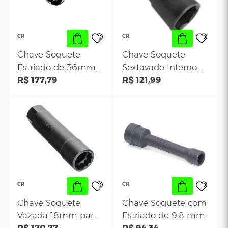
Longo para
R$ 98,51
para Porca do Ei
R$ 147,61
Cabeçote dos
Dianteiro -
Motores Fire - CR-
Homocinética VW
292
CR Ferramentas C
304
CR
CR
Chave Soquete
Chave Soquete
Estriado de 36mm
Sextavado Inter
para a Porca do
R$ 177,79
18mm para Porc
R$ 121,99
Cubo Dianteiro VW -
de Amortecedor
CR 305