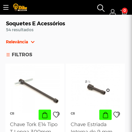
0
Soquetes E Acessórios
54 resultados
Relevância
Relevância
FILTROS
Mais Vendidos
Menor Preço
Maior Preço
Ordem Alfabética