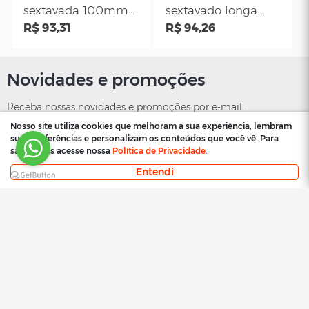
mm para sensor de
longa multiden
temperatura de
R$ 147,11
de 10mm para
R$ 156,94
veículos Fiat
cabeçote do Aud
válvula EGR
Amarok
Nosso site utiliza cookies que melhoram a sua experiência, lembram
suas preferências e personalizam os conteúdos que você vê. Para
saber mais acesse nossa
Política de Privacidade.
Entendi
CR
CR
Chave soquete
Chave soquete
longa 140 mm com
longa 145 mm p
sextavado de 10
R$ 89,45
o motor
R$ 124,13
mm