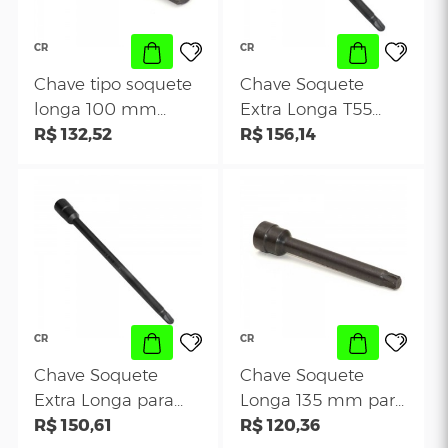
CR
CR
Chave Tipo Soquete
Chave soquete
Octagonal Especial
longa 140mm 
39mm de 1/2 Pol.
R$ 150,30
sextavado de 1
R$ 103,69
para Porca Estator
para bujão de ó
da UI
do cárter
CR
CR
Chave tipo soquete
Chave Soquete