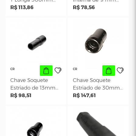
CR
CR
Chave Tork E14 Tipo
Chave Estriada
T Longa 300mm
Interna de 9 m
para Serviços
R$ 113,86
para o Platô VW 
R$ 78,56
Diversos da Linha
CR 85
GM
CR
CR
Chave Soquete
Chave Soquete
Estriado de 13mm
Estriado de 30