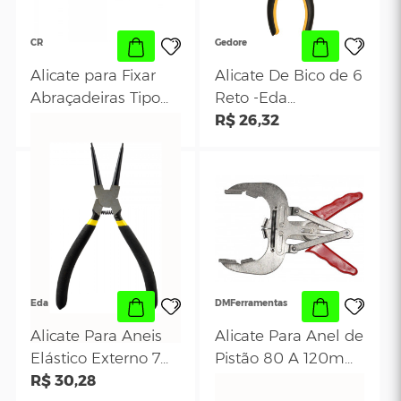
Gedore
Gedore
Alicate de Pressão
Alicate de Press
10 Pol - Gedore Red
de 10" Pol Grip -
R$ 55,77
Gedore
R$ 128,94
CR
Gedore
Alicate para Fixar
Alicate De Bico 