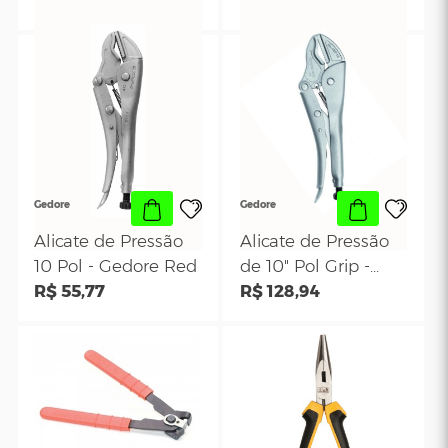
Gedore
Gedore
Alicate Universal de
Alicate de Corte
8" Polegada-
Diagonal Isolad
Gedore Red
R$ 50,22
6.1/2" Pol.
R$ 42,22
R28301200
Profissional- Ge
Red