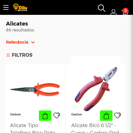
0
Alicates
66 resultados
Relevância
Relevância
FILTROS
Mais Vendidos
Menor Preço
Maior Preço
Ordem Alfabética