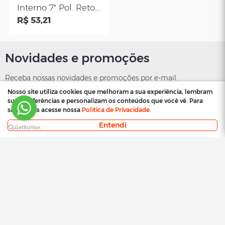
Para Solda Tipo "U"
Tipo U 11" - Waft
11 Pol.- Gedore 138 U
R$ 370,59
R$ 110,60
Nosso site utiliza cookies que melhoram a sua experiência, lembram
suas preferências e personalizam os conteúdos que você vê. Para
saber mais acesse nossa
Política de Privacidade.
Entendi
CR
CR
Alicate Extra Longo
Alicate Para
Para Cabo de Vela e
Abraçadeira Par
Chicote - CR
R$ 83,02
Coifa Da Junta
R$ 247,24
Ferramentas / Cr 10
Homocinética 8
A
mm - CR 260A