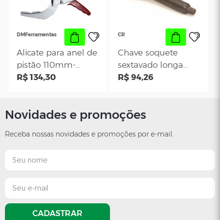
- DM 380
R$ 113,44
100mm
R$ 102,19
Novidades e promoções
DMFerramentas
CR
Receba nossas novidades e promoções por e-mail.
Alicate para anel de
Chave soquete
pistão 110mm-
sextavado longa
160mm
R$ 134,30
100 mm
R$ 94,26
CADASTRAR