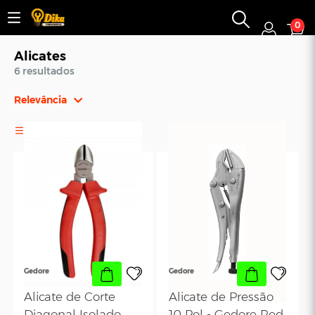
0
Alicates
6 resultados
Relevância
Relevância
FILTROS
Mais Vendidos
Menor Preço
Maior Preço
Ordem Alfabética