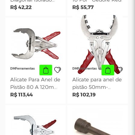
Gedore
Gedore
Alicate de Corte
Alicate de Press
Diagonal Isolado
10 Pol - Gedor
6.1/2" Pol.
R$ 42,22
R$ 55,77
Profissional- Gedore
Red
DMFerramentas
DMFerramentas
Alicate Para Anel de
Alicate para ane
Pistão 80 A 120mm
pistão 50mm-