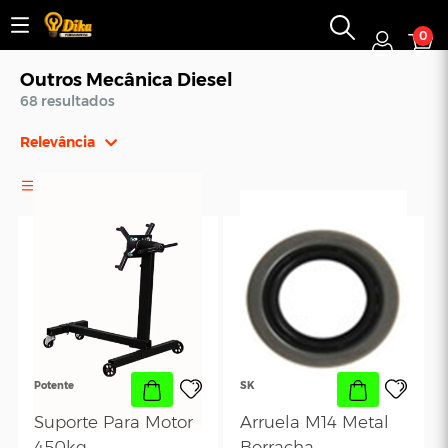
0
Outros Mecânica Diesel
68 resultados
Relevância
Relevância
FILTROS
Mais Vendidos
Menor Preço
Maior Preço
Ordem Alfabética