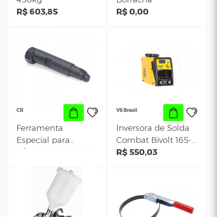
Potente
SK
Suporte Para Motor
Arruela M14 Metal
450kg
Borracha
R$ 603,85
R$ 0,00
CR
V8 Brasil
Ferramenta
Inversora de Sol
Especial para
Combat Bivolt 1