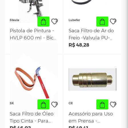
Levantar os Tuchos
R$ 338,98
R$ 550,03
120A - V8 2004
de Bombas
Injetoras Modelo
7000 - CR 192- CR
Ferramentas
Steula
Lubefer
Pistola de Pintura -
Saca Filtro de Ar
HVLP 600 ml - Bico
Freio -Valvula PU
1.4mm - Steula BC
R$ 276,56
Abertura de 129
R$ 48,28
75-14
140mm- LUB 18