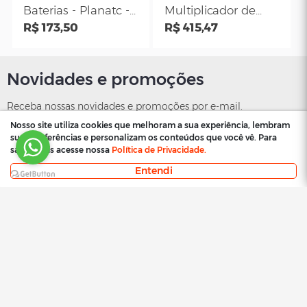
Alumínio M14 Para
litros Lubefer LU
Vedação Bujão Do
R$ 56,42
2027B
R$ 267,72
Cárter 14x20- kit
Com 50 Peças
Nosso site utiliza cookies que melhoram a sua experiência, lembram
suas preferências e personalizam os conteúdos que você vê. Para
saber mais acesse nossa
Política de Privacidade.
Entendi
Proteplus
Lubefer
Cinto Ergonômico
Conexão giratóri
de Segurança
tipo "Z" Para Gra
Tamanho M (120 a
R$ 115,23
R$ 121,71
196cm) - Proteplus