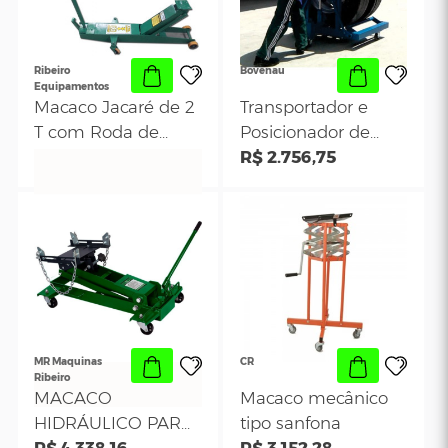
Roda de Ferro-
R$ 1.705,36
toneladas - Noll
R$ 477,13
Ribeiro
Ribeiro
Bovenau
Equipamentos
Macaco Jacaré de 2
Transportador e
T com Roda de
Posicionador de
Poliuretano( PU)-
R$ 1.880,05
Pneu Hidráulico 
R$ 2.756,75
RIBEIRO
Bovenau