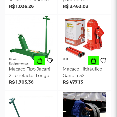
Potente
Bovenau
Macaco Hidraulico
Macaco Hidráuli
Jacare 3 Toneladas
para Caixa de
Elevação Rápida
R$ 1.036,26
Transmissão - 6
R$ 3.463,03
Rebaixado (Bomba
kg - Bovenau MJ
Dupla) – JAC03BXM
600
Ribeiro
Noll
Equipamentos
Macaco Tipo Jacaré
Macaco Hidráuli
2 Toneladas Longo
Garrafa 32