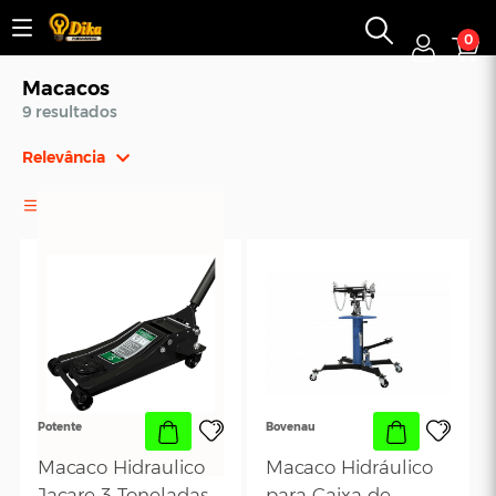
0
Macacos
9 resultados
Relevância
Relevância
FILTROS
Mais Vendidos
Menor Preço
Maior Preço
Ordem Alfabética