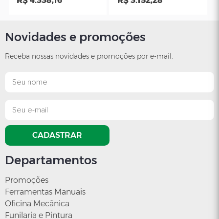
Novidades e promoções
Receba nossas novidades e promoções por e-mail.
MR Maquinas
CR
Ribeiro
MACACO
Macaco mecâni
HIDRÁULICO PARA
tipo sanfona
RETIRAR CÂMBIO
R$ 4.338,16
R$ 3.152,28
CADASTRAR
DE CAMINHÃO 1
TONELADA
Departamentos
Promoções
Ferramentas Manuais
Oficina Mecânica
Funilaria e Pintura