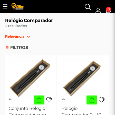
0
Relógio Comparador
3 resultados
Relevância
Relevância
FILTROS
Mais Vendidos
Menor Preço
Maior Preço
Ordem Alfabética