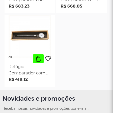
CR
CR
Conjunto Relógio
Relógio
Comparador com
Comparador 0 -
Suporte e Rosca de
R$ 683,23
mm com Supor
R$ 668,05
M12
CR
Novidades e promoções
Relógio
Comparador com
Receba nossas novidades e promoções por e-mail.