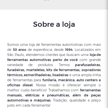
Fercar
SIGMA
Carrinho Com 1 Gaveta e 2
Cavalet
Bandejas Desmontado -
(Par) 3
Sobre a loja
Capacidade 120kg - Fercar
R$ 450,58
R$ 250
CDO2E
Somos uma loja de ferramentas automotivas com mais
de
30 anos
de experiência, desde
1994
. Localizados em
São Paulo, atendemos clientes que buscam uma
loja de
ferramentas automotivas perto de você
com grande
variedade de produtos. Temos
parafusadeiras,
furadeiras, marteletes, kits de ferramentas, sopradores
térmicos, esmerilhadeiras, lixadeiras
e uma ampla linha
de ferramentas para
funilaria, mecânica, auto centers e
oficinas diesel.
Nossa missão é oferecer sempre o
melhor custo-benefício! Trabalhamos com
ferramentas
manuais, elétricas e pneumáticas, além de peças
automotivas e máquinas.
Tradição, qualidade e preço
justo em cada ferramenta!