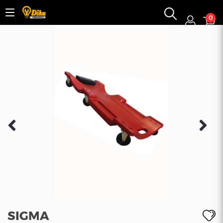
0


SIGMA