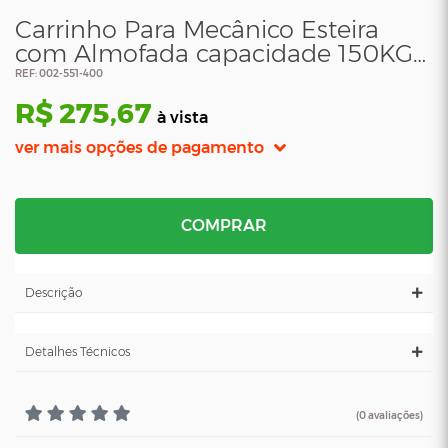
Carrinho Para Mecânico Esteira
com Almofada capacidade 150KG-
Sigma
REF: 002-551-400
R$ 275,67
à vista
ver mais opções de pagamento
COMPRAR
Descrição
Detalhes Técnicos
(0 avaliações)