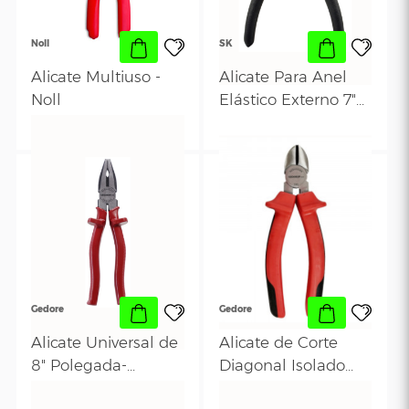
Eda
Eda
Alicate De Bomba
Alicate De Corte
D'água 10"
Diagonal De 6" -
Polegadas - Eda
R$ 40,42
Eda
R$ 27,01
8BF
Noll
SK
Alicate Multiuso -
Alicate Para Ane