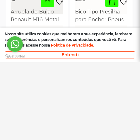
Arame Trançado
Arame Trançado
para Remover
para Remover
Parabrisa - Dourado
R$ 61,75
Parabrisa - Dou
R$ 100,66
Nosso site utiliza cookies que melhoram a sua experiência, lembram
- 20mts
- 50 metros
suas preferências e personalizam os conteúdos que você vê. Para
saber mais acesse nossa
Política de Privacidade.
Entendi
SK
SK
Arruela M12 - Metal
Arruela M14 Metal
Borracha
Borracha
R$ 4,61
R$ 0,00