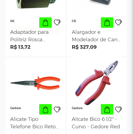
Elevação Rápida
R$ 1.036,26
R$ 603,85
Rebaixado (Bomba
Dupla) – JAC03BXM
SK
CR
Adaptador para
Alargador e
Politriz Rosca
Modelador de C
Interna de 14mm
R$ 13,72
de Escapamento
R$ 327,09
CR 148