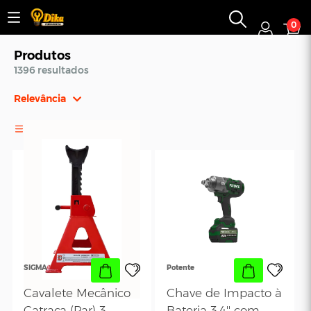
0
Produtos
1396 resultados
Relevância
Relevância
FILTROS
Mais Vendidos
Menor Preço
Maior Preço
Ordem Alfabética